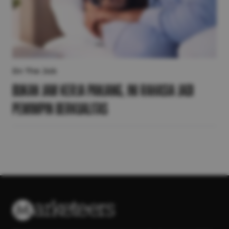
On The Job
Bukan Jam Kerja Panjang, Ini Rahasia Jadi
Pemimpin Berkualitas