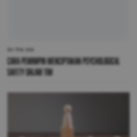
On The Job
Cara Pemimpin Menciptakan Psychological
Safety dalam Tim