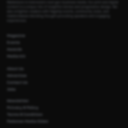
Marketeers is Indonesia’s next-gen business media. Our print and digital
content is a unique mix of insightful stories and progressive design. We
also enlighten readers with flagship events, community clubs, and
masterclasses blending thought-provoking speakers and engaging
experiences.
Magazine
Events
Awards
Media Kit
About Us
Advertise
Contact Us
Jobs
Newsletter
Privacy & Policy
Terms & Condition
Pedoman Media Siber