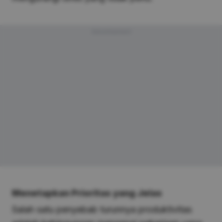
Advertisement
Menetapkan Prioritas yang Jelas
Salah satu penyebab turunnya produktivitas