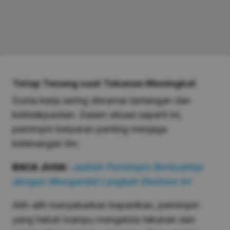
Tetap Tenang saat Tekanan Meningkat
Dunia kerja sering diwarnai tantangan dan
ketidakpastian. Dalam situasi seperti ini,
pemimpin berperan penting menjaga
ketenangan tim.
BACA JUGA:
Jadilah Pemimpin Berkualitas
dengan Mengambil Langkah Ekstrem Ini
Alih-alih menyebarkan kepanikan, pemimpin
yang hebat mampu mengelola tekanan dan