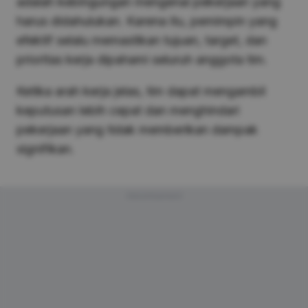
adalah kebingungan mengenai pekerjaan yang
harus didahulukan. Karena itu, pemimpin yang
efektif selalu memastikan tujuan, target, dan
prioritas kerja dipahami seluruh anggota tim.
Ketika arah kerja jelas, tim dapat mengambil
keputusan lebih cepat dan menghindari
pekerjaan yang tidak memberikan dampak
signifikan.
Advertisement