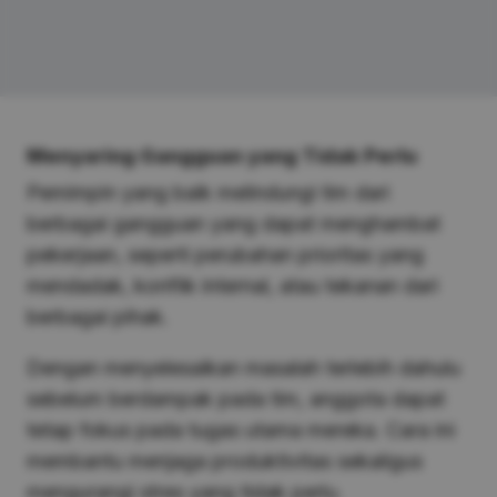
Menyaring Gangguan yang Tidak Perlu
Pemimpin yang baik melindungi tim dari
berbagai gangguan yang dapat menghambat
pekerjaan, seperti perubahan prioritas yang
mendadak, konflik internal, atau tekanan dari
berbagai pihak.
Dengan menyelesaikan masalah terlebih dahulu
sebelum berdampak pada tim, anggota dapat
tetap fokus pada tugas utama mereka. Cara ini
membantu menjaga produktivitas sekaligus
mengurangi stres yang tidak perlu.