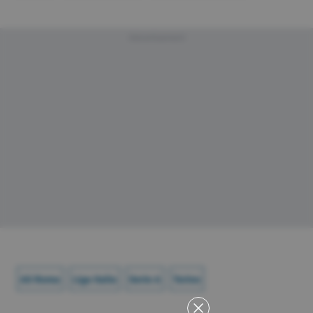
Advertisement
AS Roma
Liga Italia
Serie A
Torino