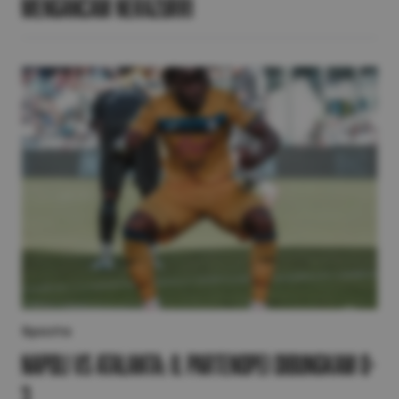
Mengancam Nerazurri
Sports
Napoli vs Atalanta: Il Partenopei Dibungkam 0-
3