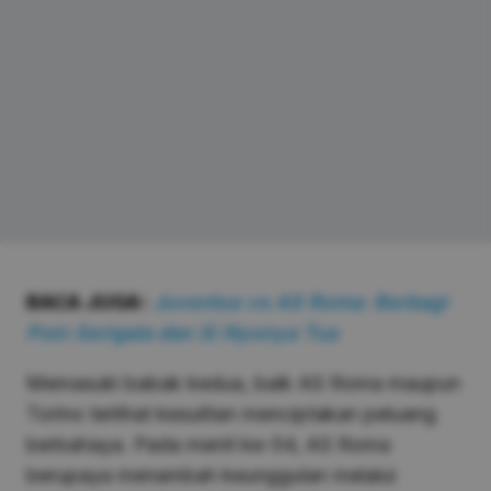
BACA JUGA:
Juventus vs AS Roma: Berbagi
Poin Serigala dan Si Nyonya Tua
Memasuki babak kedua, baik AS Roma maupun
Torino terlihat kesulitan menciptakan peluang
berbahaya. Pada menit ke-54, AS Roma
berupaya menambah keunggulan melalui