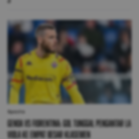
Sports
Genoa vs Fiorentina: Gol Tunggal Pengantar La
Viola ke Empat Besar Klasemen