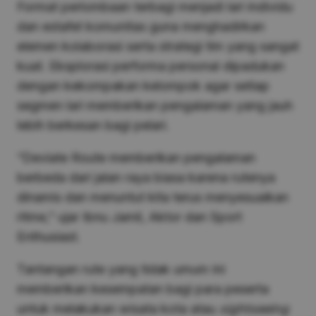
Format perlombaan terbagi menjadi lari individu
dan estafet komunitas guna menghadirkan
elemen kolaborasi serta strategi tim yang sangat
kuat. Eksplorasi performa personal dipadukan
dengan kekompakan kelompok agar setiap
segmen lari memberikan pengalaman yang jauh
lebih berkesan bagi pelari.
“Deviate Route memberikan pengalaman
berbeda dari jalan raya biasa karena rutenya
dinamis dan menuntut kita terus menyesuaikan
ritme,” ujar Ibnu Jamil, Aktor dan Sport
Enthusiast.
Tantangan rute yang tidak umum ini
memberikan kesempatan bagi para peserta
untuk melakukan wisata kota atau
sightseeing