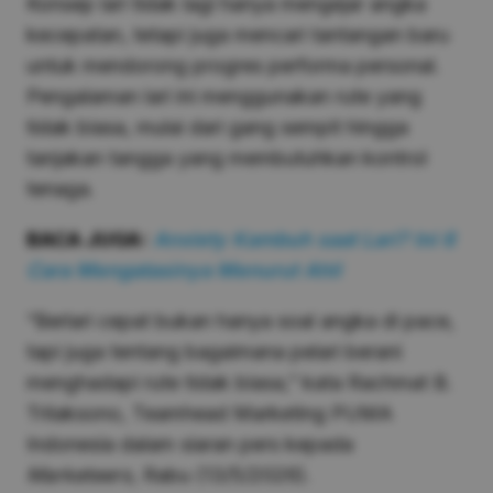
Konsep lari tidak lagi hanya mengejar angka
kecepatan, tetapi juga mencari tantangan baru
untuk mendorong progres performa personal.
Pengalaman lari ini menggunakan rute yang
tidak biasa, mulai dari gang sempit hingga
tanjakan tangga yang membutuhkan kontrol
tenaga.
BACA JUGA:
Anxiety Kambuh saat Lari? Ini 6
Cara Mengatasinya Menurut Ahli
“Berlari cepat bukan hanya soal angka di pace,
tapi juga tentang bagaimana pelari berani
menghadapi rute tidak biasa,” kata Rachmat B.
Trilaksono, Teamhead Marketing PUMA
Indonesia dalam siaran pers kepada
Marketeers,
Rabu (13/5/2026).