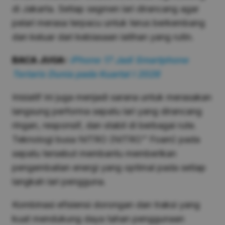
di Jakarta. Setiap segmen lari dirancang agar
pelari merasa terpacu untuk terus berkembang
dan keluar dari kebiasaan latihan yang rutin.
BACA JUGA:
iPhone 17 Jadi Smartphone
Terlaris Dunia pada Kuartal I 2026
Inisiatif ini juga menjadi sarana untuk merasakan
langsung performa sepatu lari yang dirancang
ringan, responsif, dan stabil di berbagai rute.
Teknologi busa NITRO (NITRO™ Foam) pada
sepatu tersebut membantu memberikan
pengembalian energi yang optimal pada setiap
langkah lari pengguna.
Kombinasi efisiensi dorongan dan traksi yang
kuat mendukung daya tahan penggunaan