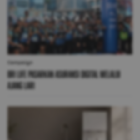
Campaign
BRI Life Pasarkan Asuransi Digital melalui
Ajang Lari