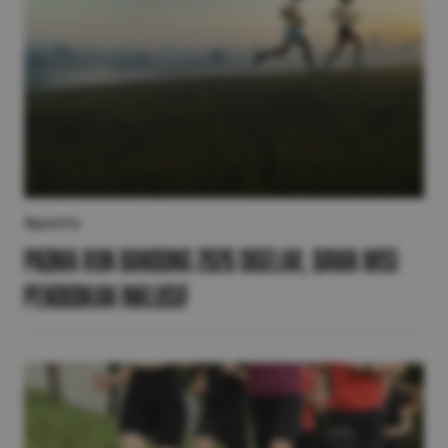
Sports
Padma Run Bandung 2026 Digelar, Bawa Misi
Pendidikan Inklusif