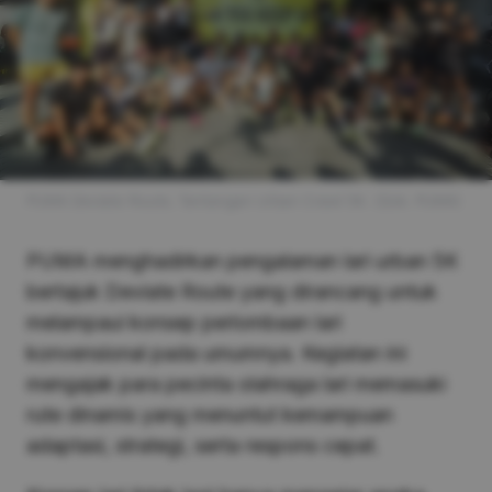
PUMA Deviate Route, Tantangan Urban Crawl 5K. (Dok. PUMA)
PUMA menghadirkan pengalaman lari urban 5K
bertajuk Deviate Route yang dirancang untuk
melampaui konsep perlombaan lari
konvensional pada umumnya. Kegiatan ini
mengajak para pecinta olahraga lari memasuki
rute dinamis yang menuntut kemampuan
adaptasi, strategi, serta respons cepat.