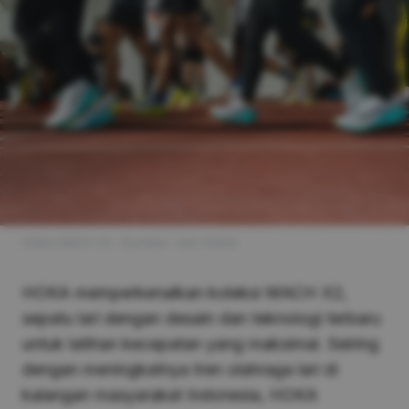
HOKA MACH X2. (Sumber: dok HOKA)
HOKA memperkenalkan koleksi MACH X2,
sepatu lari dengan desain dan teknologi terbaru
untuk latihan kecepatan yang maksimal. Seiring
dengan meningkatnya tren olahraga lari di
kalangan masyarakat Indonesia, HOKA