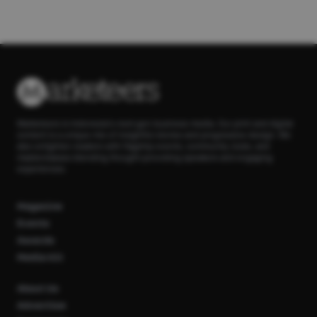
Marketeers is Indonesia’s next-gen business media. Our print and digital
content is a unique mix of insightful stories and progressive design. We
also enlighten readers with flagship events, community clubs, and
masterclasses blending thought-provoking speakers and engaging
experiences.
Magazine
Events
Awards
Media Kit
About Us
Advertise