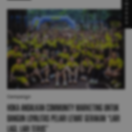
W
A
R
D
S
Campaign
HOKA Andalkan Community Marketing untuk
Bangun Loyalitas Pelari Lewat Gerakan “Lari
Lagi, Lari Terus”