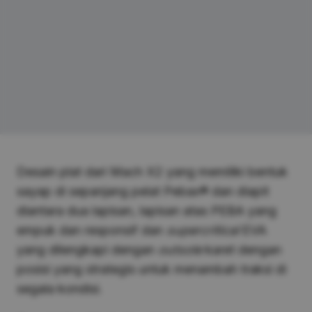
Desain plat dari Mach X2 yang memiliki bentuk
sayap di sepanjang pelat Pebax® dan diapit
diantara dua lapisan, lapisan atas PEBA yang
empuk dan responsif dan
supercritical
EVA
yang dilengkapi dengan
outsole
karet dengan
posisi yang strategis untuk menambah traksi di
segala kondisi.