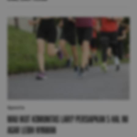
Sports
Mau Ikut Komunitas Lari? Persiapkan 5 Hal Ini
agar Lebih Nyaman