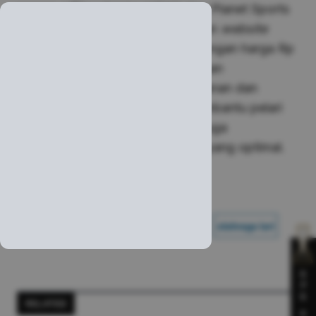
secara
offline
di toko HOKA dan Planet Sports
Asia, maupun
online
melalui laman
website
HOKA dan Planet Sports Asia dengan harga Rp
3.299.000. Sepatu ini hadir dengan
menawarkan kombinasi kenyamanan dan
kecepatan yang tidak hanya membantu pelari
mencapai tujuan mereka, tetapi juga
memberikan pengalaman berlari yang optimal.
Editor: Ranto Rajagukguk
Gery Halim
HOKA
koleksi sepatu lari
olahraga lari
S
P
S
RELATED
A