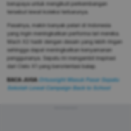
berupaya untuk mengikuti perkembangan
tersebut lewat koleksi terbarunya.
Pasalnya, makin banyak pelari di Indonesia
yang ingin meningkatkan performa lari mereka.
Mach X2 hadir dengan desain yang lebih ringan
sehingga dapat meningkatkan kenyamanan
penggunanya. Sepatu ini mengambil inspirasi
dari Cielo X1 yang berorientasi balap.
BACA JUGA
Ortuseight Masuk Pasar Sepatu
Sekolah Lewat Campaign Back to School
Advertisement